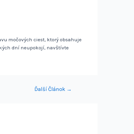
vu močových ciest, ktorý obsahuje
kých dní neupokojí, navštívte
Ďalší Článok
→