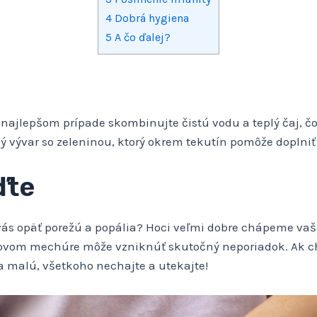
4
Dobrá hygiena
5
A čo ďalej?
najlepšom prípade skombinujte čistú vodu a teplý čaj, č
 vývar so zeleninou, ktorý okrem tekutín pomôže doplniť d
ďte
vás opäť porežú a popália? Hoci veľmi dobre chápeme vaš
ovom mechúre môže vzniknúť skutočný neporiadok. Ak chc
a malú, všetkoho nechajte a utekajte!