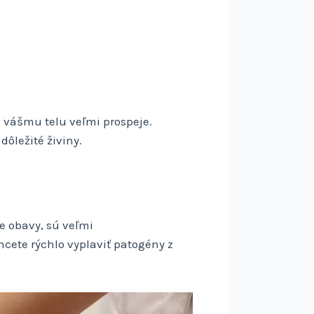
o vášmu telu veľmi prospeje.
ôležité živiny.
e obavy, sú veľmi
ete rýchlo vyplaviť patogény z