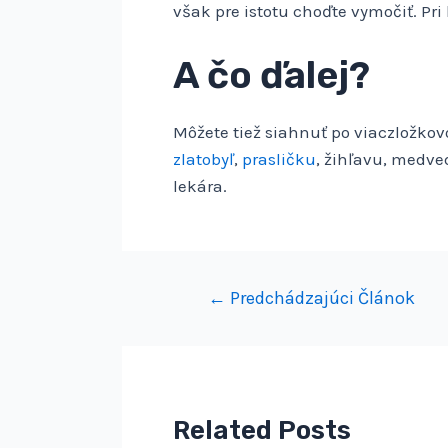
však pre istotu choďte vymočiť. Pri
A čo ďalej?
Môžete tiež siahnuť po viaczložk
zlatobyľ
,
prasličku
, žihľavu, medve
lekára.
Navigácia
←
Predchádzajúci Článok
v
článku
Related Posts