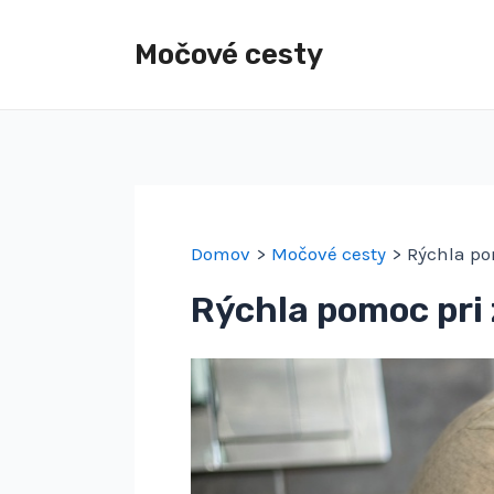
Preskočiť
na
Močové cesty
obsah
Domov
Močové cesty
Rýchla p
Rýchla pomoc pri