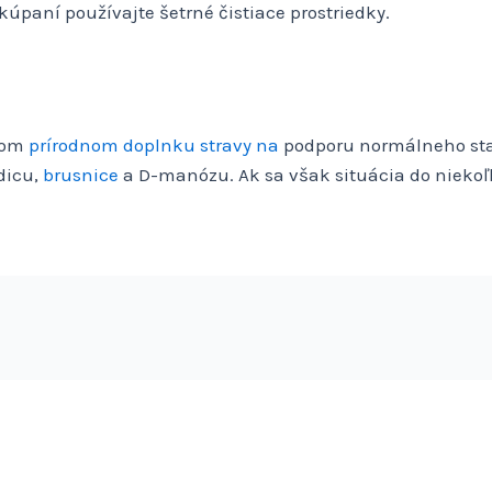
 kúpaní používajte šetrné čistiace prostriedky.
ovom
prírodnom doplnku stravy na
podporu normálneho sta
dicu,
brusnice
a D-manózu. Ak sa však situácia do niekoľ