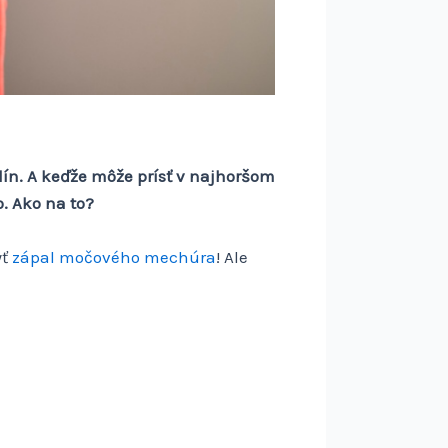
ín. A keďže môže prísť v najhoršom
. Ako na to?
yť
zápal močového mechúra
! Ale