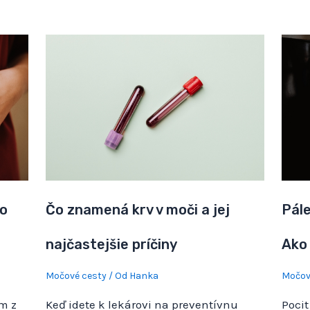
o
Čo znamená krv v moči a jej
Pále
najčastejšie príčiny
Ako 
Močové cesty
/ Od
Hanka
Močov
m z
Keď idete k lekárovi na preventívnu
Pocit