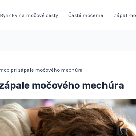
Bylinky na močové cesty
Časté močenie
Zápal mo
omoc pri zápale močového mechúra
 zápale močového mechúra