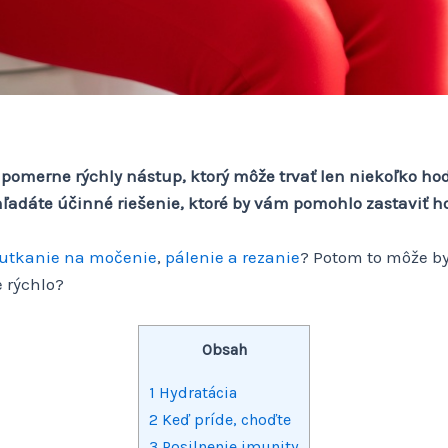
pomerne rýchly nástup, ktorý môže trvať len niekoľko hod
ľadáte účinné riešenie, ktoré by vám pomohlo zastaviť ho
nutkanie na močenie
,
pálenie a rezanie
? Potom to môže b
e rýchlo?
Obsah
1
Hydratácia
2
Keď príde, choďte
3
Posilnenie imunity